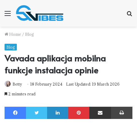
Menu
S
f
Home
/
Blog
Blog
Vavada aplikacja mobilna
funkcje instalacja opinie
Betty
18 February 2024
Last Updated: 19 March 2026
2 minutes read
Facebook
Twitter
LinkedIn
Pinterest
Share via Email
Print