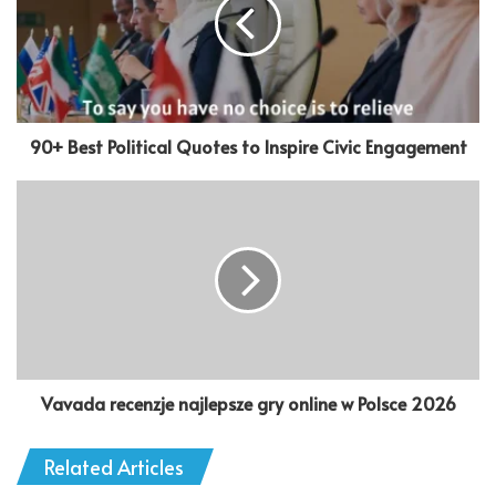
90+ Best Political Quotes to Inspire Civic Engagement
Vavada recenzje najlepsze gry online w Polsce 2026
Related Articles