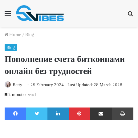
Menu
S
f
Home
/
Blog
Blog
Пополнение счета биткоинами
онлайн без трудностей
Betty
29 February 2024
Last Updated: 28 March 2026
2 minutes read
Facebook
Twitter
LinkedIn
Pinterest
Share via Email
Print