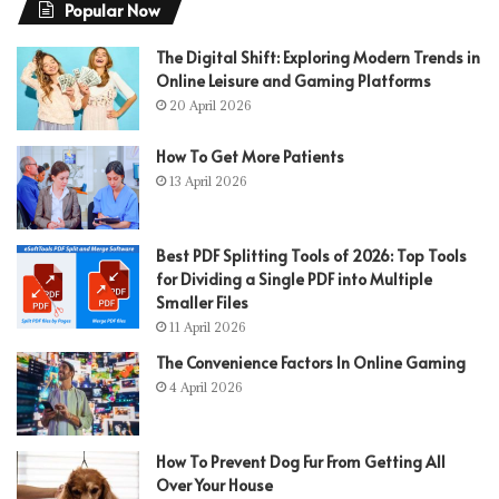
Popular Now
The Digital Shift: Exploring Modern Trends in
Online Leisure and Gaming Platforms
20 April 2026
How To Get More Patients
13 April 2026
Best PDF Splitting Tools of 2026: Top Tools
for Dividing a Single PDF into Multiple
Smaller Files
11 April 2026
The Convenience Factors In Online Gaming
4 April 2026
How To Prevent Dog Fur From Getting All
Over Your House