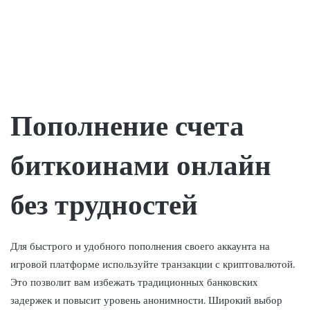
Пополнение счета
биткоинами онлайн
без трудностей
Для быстрого и удобного пополнения своего аккаунта на
игровой платформе используйте транзакции с криптовалютой.
Это позволит вам избежать традиционных банковских
задержек и повысит уровень анонимности. Широкий выбор