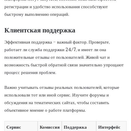
регистрации и удобство использования способствуют
быстрому выполнению операций.
Клиентская поддержка
Эффективная поддержка – важный фактор. Проверьте,
работает ли служба поддержки 24/7, и имеет ли она
положительные отзывы от пользователей. Живой чат и
возможность быстрой обратной связи значительно упрощают
процесс решения проблем.
Важно учитывать отзывы реальных пользователей, которые
использовали тот или иной сервис. Изучите форумы и
обсуждения на тематических сайтах, чтобы составить
объективное мнение о работе платформы.
Сервис
Комиссия
Поддержка
Интерфейс