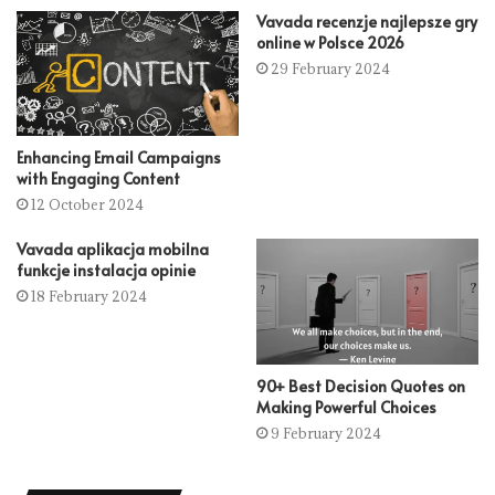
Vavada recenzje najlepsze gry
online w Polsce 2026
29 February 2024
Enhancing Email Campaigns
with Engaging Content
12 October 2024
Vavada aplikacja mobilna
funkcje instalacja opinie
18 February 2024
90+ Best Decision Quotes on
Making Powerful Choices
9 February 2024