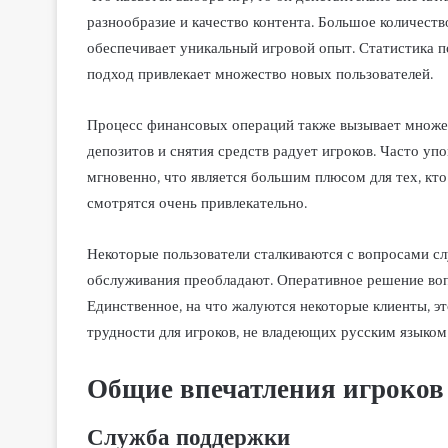
разнообразие и качество контента. Большое количест
обеспечивает уникальный игровой опыт. Статистика п
подход привлекает множество новых пользователей.
Процесс финансовых операций также вызывает множес
депозитов и снятия средств радует игроков. Часто уп
мгновенно, что является большим плюсом для тех, кто
смотрятся очень привлекательно.
Некоторые пользователи сталкиваются с вопросами с
обслуживания преобладают. Оперативное решение воп
Единственное, на что жалуются некоторые клиенты, э
трудности для игроков, не владеющих русским языком
Общие впечатления игроков 
Служба поддержки