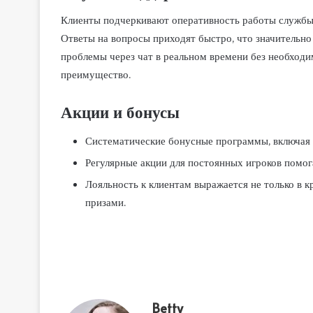
Клиенты подчеркивают оперативность работы службы 
Ответы на вопросы приходят быстро, что значительно
проблемы через чат в реальном времени без необходи
преимущество.
Акции и бонусы
Систематические бонусные программы, включая 
Регулярные акции для постоянных игроков помог
Лояльность к клиентам выражается не только в 
призами.
Betty