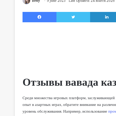
Betty
9 June 2023
Last Updated: 24 March 2026
Facebook
Twitter
Отзывы вавада ка
Среди множества игровых платформ, заслуживающей в
опыт в азартных играх, обратите внимание на различн
уровень обслуживания. Например, использование
пром