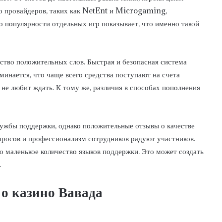
во провайдеров, таких как NetEnt и Microgaming,
о популярности отдельных игр показывает, что именно такой
тво положительных слов. Быстрая и безопасная система
оминается, что чаще всего средства поступают на счета
 не любит ждать. К тому же, различия в способах пополнения
лужбы поддержки, однако положительные отзывы о качестве
росов и профессионализм сотрудников радуют участников.
то маленькое количество языков поддержки. Это может создать
.
о казино Вавада