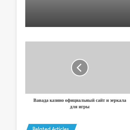
Вавада казино официальный сайт и зеркала
для игры
Related Articles