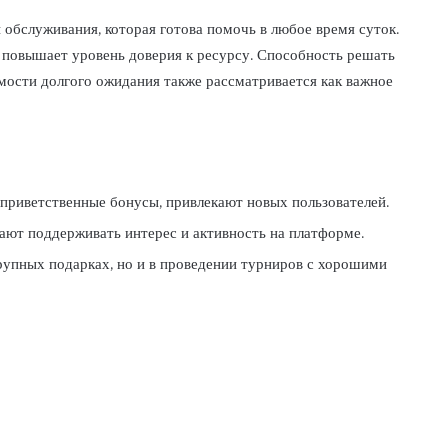
обслуживания, которая готова помочь в любое время суток.
 повышает уровень доверия к ресурсу. Способность решать
мости долгого ожидания также рассматривается как важное
Experience Authentic Goan Luxury-
The Finest Villas in Candolim
приветственные бонусы, привлекают новых пользователей.
ают поддерживать интерес и активность на платформе.
крупных подарках, но и в проведении турниров с хорошими
Aligning Content with Your Brand’s
Mission for Maximum Impact
Positioning Your Brand as a Thought
Leader with Strategic Content
Maximizing User Engagement with