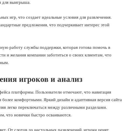
и для выигрыша.
ых игр, что создает идеальные условия для развлечения.
андартные предложения, что подчеркивает интерес этой
ьную работу службы поддержки, которая готова помочь в
ти и желания компании заботиться о своих клиентам, что
тным.
ения игроков и анализ
ейса платформы. Пользователи отмечают, что навигация
я более комфортными. Яркий дизайн и адаптивная версия сайта
ляя легко переключаться между различными разделами.
м, что новички быстро осваиваются.
яет. От слотов до настольных развлечений, игроки ценят