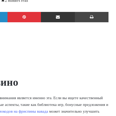
2 minutes read
LinkedIn
Pinterest
Share via Email
Print
зино
нимания является именно эта. Если вы ищете качественный
ые аспекты, такие как библиотека игр, бонусные предложения и
окодов на фриспины вавада
может значительно улучшить